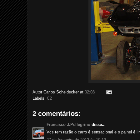
Autor
Carlos Scheidecker
at
02:08
Labels:
C2
2 comentários:
Francisco J.Pellegrino
disse...
Vcs tem razão o carro é sensacional e o painel é lin
27 de fevereiro de 2012 às 10:19