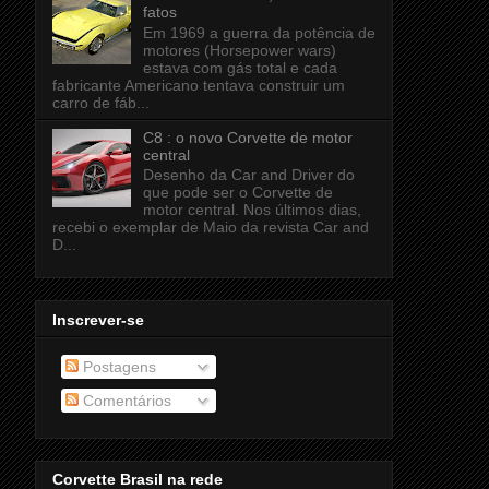
fatos
Em 1969 a guerra da potência de
motores (Horsepower wars)
estava com gás total e cada
fabricante Americano tentava construir um
carro de fáb...
C8 : o novo Corvette de motor
central
Desenho da Car and Driver do
que pode ser o Corvette de
motor central. Nos últimos dias,
recebi o exemplar de Maio da revista Car and
D...
Inscrever-se
Postagens
Comentários
Corvette Brasil na rede