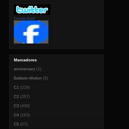
Corvette Brasil
Marcadores
anniversary
(1)
Baldwin-Motion
(9)
C1
(219)
C2
(257)
C3
(430)
C4
(163)
C5
(57)