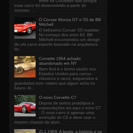
entre os Corvettes isso porque
esse carro foi desenvolvido a partir do
sucesso ...
O Corvair Monza GT e SS de Bill
Mitchell
O belíssimo Corvair SS roadster
No começo dos anos 60, Bill
Mitchell encomendou um design
de um carro esporte baseado na arquitetura
do...
Corvette 1954 achado
abandonado em NY
Barn find é o termo usado nos
Estados Unidos para carros
clássicos e raros, esquecidos e
guardados num celeiro que algum acha no
futuro. Al...
O novo Corvette C7
Depois de tantos protótipos e
especulações eis aqui o novo C7
. O novo carro é apenas uma
evolução do C6 e deve usar o
mesmo chassis de alum...
ZL1 1969: A lenda, a história e os